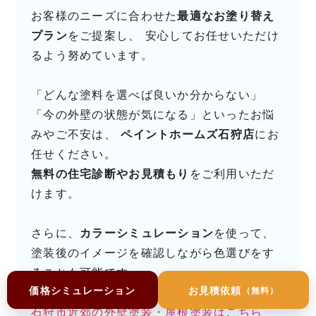
お客様のニーズに合わせた
最適なお塗り替え
プラン
をご提案し、 安心してお任せいただけ
るよう努めています。
「どんな塗料を選べば良いか分からない」
「今の外壁の状態が気になる」といったお悩
みやご不安は、
ペイントホームズ石狩店
にお
任せください。
無料の住宅診断やお見積もり
をご利用いただ
けます。
さらに、
カラーシミュレーション
を使って、
塗装後のイメージを確認しながら色選びをす
ることも可能です。
価格シミュレーション
お見積依頼
（無料）
お気軽にお問合せ下さい。
石狩市近郊の外壁塗装・屋根塗装はこちら