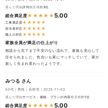
選んだ理由
評判
相見積数
3社
5.00
★
★
★
★
★
総合満足度
★
★
★
★
★
工事満足度
★
★
★
★
★
担当者対応
★
★
★
★
★
職人の対応
家族全員が満足の仕上がり
相談から完了まで不安のない流れで、家族も安心して
任せられました。色合いも家にマッチしていて、家が
新しく生まれ変わったようです。
みつる さん
50代｜男性｜石狩市｜2025-11-02
選んだ理由
サービス、価格、プランの内容
相見積数
1社
5.00
★
★
★
★
★
総合満足度