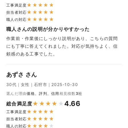
★
★
★
★
★
工事満足度
★
★
★
★
★
担当者対応
★
★
★
★
★
職人の対応
職人さんの説明が分かりやすかった
作業前・作業後にしっかり説明があり、こちらの質問
にも丁寧に答えてくれました。対応が気持ちよく、信
頼感のある工事でした。
あずさ さん
30代｜女性｜石狩市｜2025-10-30
選んだ理由
価格、評判、信用
相見積数
3社
4.66
★
★
★
★
★
総合満足度
★
★
★
★
★
工事満足度
★
★
★
★
★
担当者対応
★
★
★
★
★
職人の対応