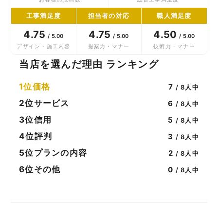
工事満足度
担当者の対応
職人満足度
4.75
4.75
4.50
/ 5.00
/ 5.00
/ 5.00
デザイン・施工内容
提案力・マナー
技術力・マナー
当店を選んだ理由 ランキング
1位
価格
7
/ 8人中
2位
サービス
6
/ 8人中
3位
信用
5
/ 8人中
4位
評判
3
/ 8人中
5位
プランの内容
2
/ 8人中
6位
その他
0
/ 8人中