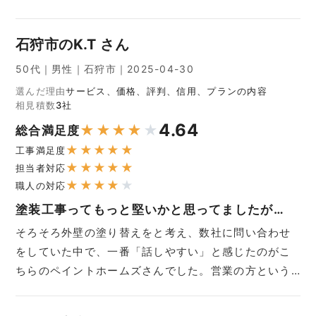
石狩市のK.T さん
50代｜男性｜石狩市｜2025-04-30
選んだ理由
サービス、価格、評判、信用、プランの内容
相見積数
3社
4.64
★
★
★
★
★
総合満足度
★
★
★
★
★
工事満足度
★
★
★
★
★
担当者対応
★
★
★
★
★
職人の対応
塗装工事ってもっと堅いかと思ってましたが…
そろそろ外壁の塗り替えをと考え、数社に問い合わせ
をしていた中で、一番「話しやすい」と感じたのがこ
ちらのペイントホームズさんでした。営業の方という…