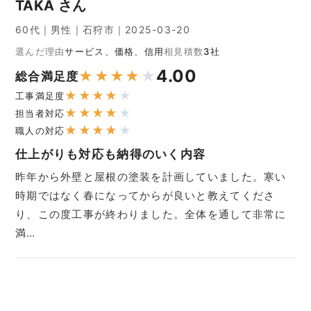
TAKA さん
60代｜男性｜石狩市｜2025-03-20
選んだ理由
サービス、価格、信用
相見積数
3社
4.00
★
★
★
★
★
総合満足度
★
★
★
★
★
工事満足度
★
★
★
★
★
担当者対応
★
★
★
★
★
職人の対応
仕上がりも対応も納得のいく内容
昨年から外壁と屋根の塗装を計画していました。寒い
時期ではなく春になってからが良いと教えてくださ
り、この度工事が終わりました。全体を通して非常に
満…