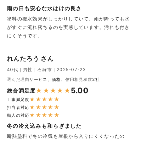
雨の日も安心な水はけの良さ
塗料の撥水効果がしっかりしていて、雨が降っても水
がすぐに流れ落ちるのを実感しています。汚れも付き
にくそうです。
れんたろう さん
40代｜男性｜石狩市｜2025-07-23
選んだ理由
サービス、価格、信用
相見積数
2社
5.00
★
★
★
★
★
総合満足度
★
★
★
★
★
工事満足度
★
★
★
★
★
担当者対応
★
★
★
★
★
職人の対応
冬の冷え込みも和らぎました
断熱塗料で冬の冷気も屋根から入りにくくなったの