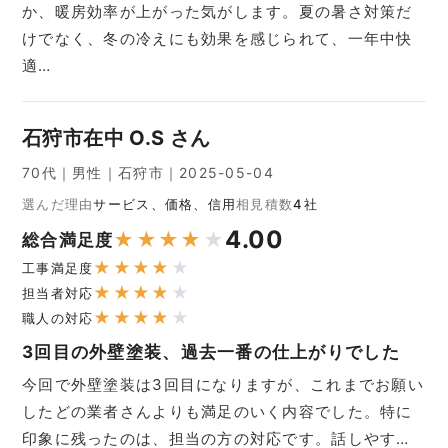
か、暖房効率が上がった気がします。夏の暑さ対策だ
けでなく、冬の冷えにも効果を感じられて、一年中快
適…
石狩市在中 O.S さん
70代｜男性｜石狩市｜2025-05-04
選んだ理由
サービス、価格、信用
相見積数
4社
4.00
★
★
★
★
★
総合満足度
★
★
★
★
★
工事満足度
★
★
★
★
★
担当者対応
★
★
★
★
★
職人の対応
3回目の外壁塗装、過去一番の仕上がりでした
今回で外壁塗装は3回目になりますが、これまでお願い
したどの業者さんよりも満足のいく内容でした。特に
印象に残ったのは、担当の方の対応です。話しやす…