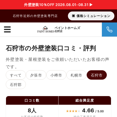
外壁塗装10％OFF 2026.08.01-08.31 ▶︎
石狩市近郊の外壁塗装専門店
価格シミュレーション
☰
ペイントホームズ
石狩店
石狩市の外壁塗装口コミ・評判
外壁塗装・屋根塗装をご依頼いただいたお客様の声
です。
すべて
夕張市
小樽市
札幌市
石狩市
石狩郡
口コミ数
総合満足度
8人
4.66
★
★
★
★
★
/ 5.00
お客様の投稿数
総合工事満足度